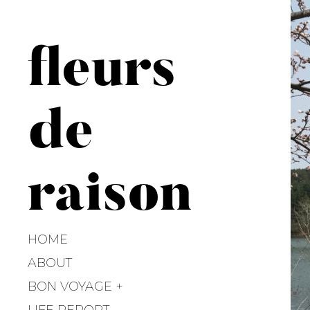
S
k
i
fleurs
p
t
o
de
c
o
n
t
raison
e
n
t
HOME
ABOUT
BON VOYAGE
LIFE REPORT