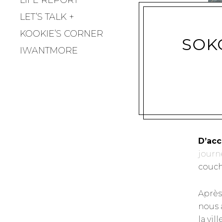
LET’S TALK
KOOKIE’S CORNER
SOK
IWANTMORE
D’acc
journ
couch
Après
nous 
la vil