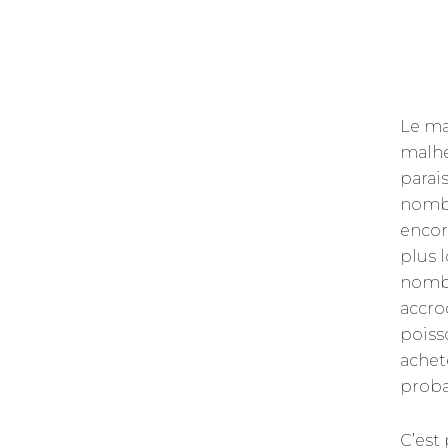
Le ma
malhe
parai
nombr
encor
plus l
nombr
accro
poiss
achet
proba
C’est