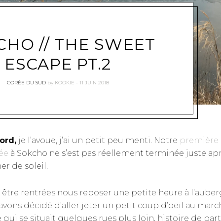
CHO // THE SWEET
ESCAPE PT.2
CORÉE DU SUD
by
KOOKIE
11 JUIN 2018
ord,
je l’avoue, j’ai un petit peu menti. Notre
première
ée
à Sokcho ne s’est pas réellement terminée juste apr
er de soleil.
 être rentrées nous reposer une petite heure à l’auber
avons décidé d’aller jeter un petit coup d’oeil au mar
le qui se situait quelques rues plus loin, histoire de part