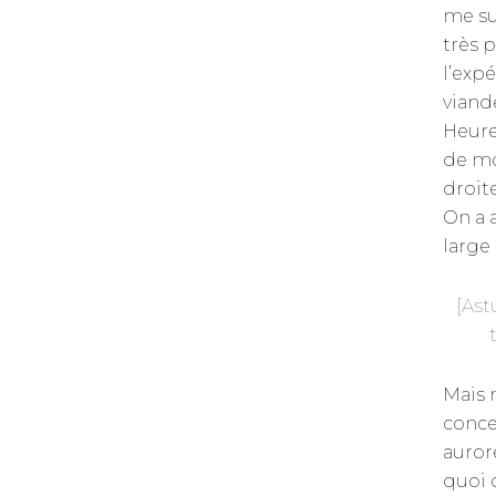
me su
très 
l’expé
viand
Heure
de mo
droite
On a 
large 
[Ast
Mais 
conce
aurore
quoi 