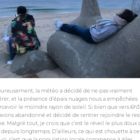
ureusement, la météo a décidé de ne pas vraiment
rer, et la présence d’épais nuages nous a empêchées
rcevoir le moindre rayon de soleil. Si bien que vers 6h
avons abandonné et décidé de rentrer rejoindre le res
. Malgré tout, je crois que c’est le réveil le plus doux
u depuis longtemps. D’ailleurs, ce qui est chouette à ce
-ci, c’est que la population locale commence à aller