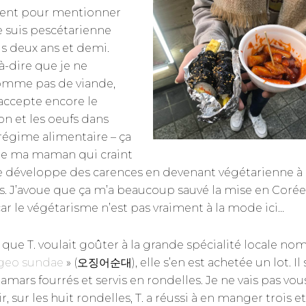
nt pour mentionner
e suis pescétarienne
s deux ans et demi.
à-dire que je ne
mme pas de viande,
accepte encore le
on et les oeufs dans
égime alimentaire – ça
re ma maman qui craint
e développe des carences en devenant végétarienne à 
. J’avoue que ça m’a beaucoup sauvé la mise en Coré
car le végétarisme n’est pas vraiment à la mode ici…
 que T. voulait goûter à la grande spécialité locale n
ngeo sundae
» (오징어순대), elle s’en est achetée un lot. Il 
amars fourrés et servis en rondelles. Je ne vais pas vou
, sur les huit rondelles, T. a réussi à en manger trois et