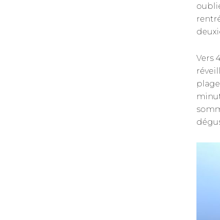
oubli
rentr
deuxi
Vers 
révei
plage
minut
somme
dégus