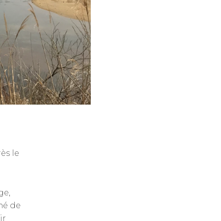
ès le
ge,
ché de
ir