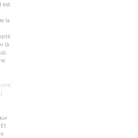
 est
de la
 opté
i (à
up.
ne
s ont
]
aux
 Et
re