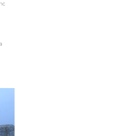
nc
e
a