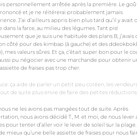
is personnellement arrêtée après la première. Le goût
prononcé et je ne réitérerai probablement jamais
rience. J’ai d’ailleurs appris bien plus tard qu’il y avait 
e dans la farce, au milieu des légumes. Tant pis!
usement que je suis une habituée des plans B, j’avais
n côté pour des kimbap (à gauche) et des ddeokbokk
), mes valeurs sûres. Et ça, c’était super bon pour le co
aussi pu négocier avec une marchande pour obtenir u
assiette de fraises pas trop cher.
uce: ça aide de parler un petit peu coréen, les vendeur
tout de suite plus envie de faire des petites réductions.
nous ne les avons pas mangées tout de suite. Après
rtation, nous avons décidé T., M. et moi, de nous lever 
s pour tenter d’aller voir le lever de soleil sur la plage.
de mieux qu’une belle assiette de fraises pour nous fai