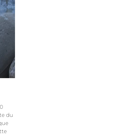
30
te du
 que
tte