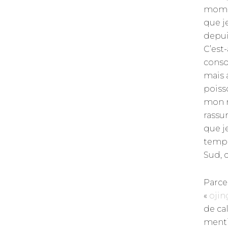
mome
que j
depui
C’est-
conso
mais 
poiss
mon r
rassu
que j
temps
Sud, 
Parce
«
oji
de cal
mentir