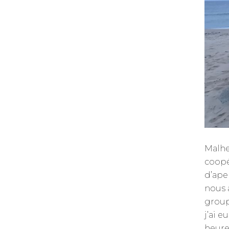
Malhe
coopé
d’ape
nous 
groupe
j’ai e
heure