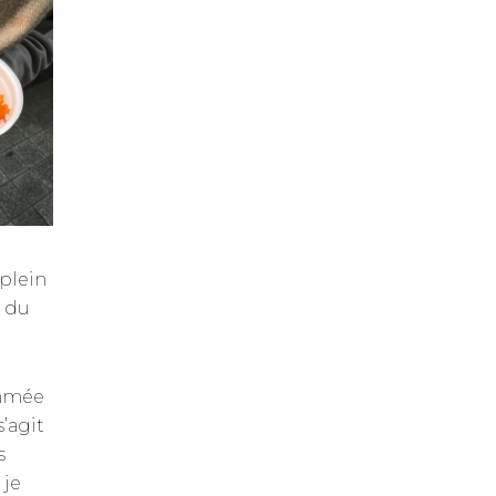
plein
e du
ommée
s’agit
s
 je